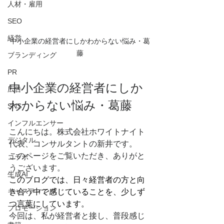
人材・雇用
SEO
経営
中小企業の経営者にしかわからない悩み・葛
藤
ブランディング
PR
中小企業の経営者にしか
広告
わからない悩み・葛藤
SNS
インフルエンサー
こんにちは。株式会社ホワイトナイト
デジタル
代表、コンサルタントの新井です。
このページをご覧いただき、ありがと
コラボ
うございます。
生成AI
このブログでは、日々経営者の方と向
キャスティング
き合う中で感じていることを、少しず
つ言葉にしています。
プロモーション
今回は、私が経営者と接し、普段感じ