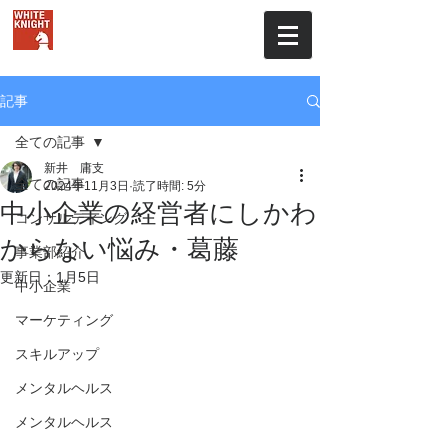
株式会社ホワイトナイト
記事
全ての記事
新井 庸支
全ての記事
2024年11月3日
読了時間: 5分
中小企業の経営者にしかわ
コンサルティング
からない悩み・葛藤
事業部紹介
更新日：
1月5日
中小企業
マーケティング
スキルアップ
メンタルヘルス
メンタルヘルス