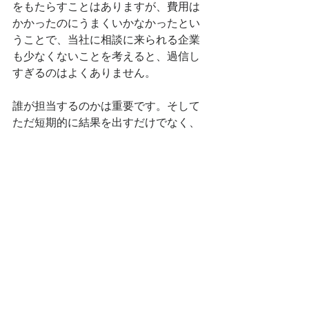
をもたらすことはありますが、費用は
かかったのにうまくいかなかったとい
うことで、当社に相談に来られる企業
も少なくないことを考えると、過信し
すぎるのはよくありません。
誰が担当するのかは重要です。そして
ただ短期的に結果を出すだけでなく、
企業や経営者のことを本気で考えてい
るかは重要です。
当社は担当させていただく企業とは真
摯に向き合います。短期でも結果を出
せるようにしますが、経営者に対する
事業・心など必要なものへの支援は惜
しみません。担当は、基本的には私、
新井がさせていただきます（
プロフィ
ールはこちら
）