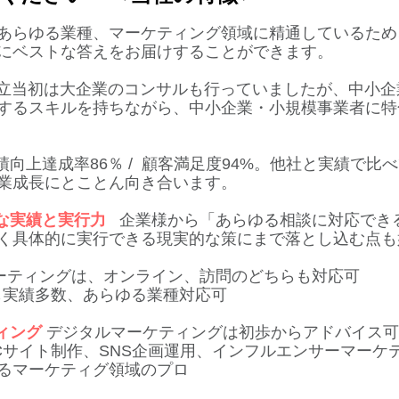
、あらゆる業種、マーケティング領域に精通しているため
にベストな答えをお届けすることができます。​
当初は大企業のコンサルも行っていましたが、中小企業
するスキルを持ちながら、中小企業・小規模事業者に特
向上達成率​86％ / 顧客満足度94%。他社と実績で
業成長にとことん向き合います。​​
な実績と実行力
企業様から「あらゆる相談に対応でき
く具体的に実行できる現実的な策にまで落とし込む点も
ティングは、オンライン、訪問のどちらも対応可
とも実績多数、あらゆる業種対応可
ィング
デジタルマーケティングは初歩からアドバイス可
Cサイト制作、SNS企画運用、インフルエンサーマーケテ
るマーケティグ領域のプロ