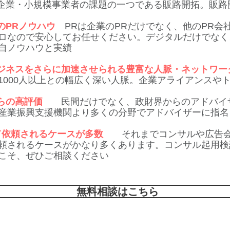
業・小規模事業者の課題の一つである販路開拓。販路
のPRノウハウ
PRは企業のPRだけでなく、他のPR会
ロなので安心してお任せください。デジタルだけでなく
自ノウハウと実績
ジネスをさらに加速させられる豊富な人脈・ネットワー
1000人以上との幅広く深い人脈。企業アライアンスや
らの高評価
民間だけでなく、政財界からのアドバイザ
産業振興支援機関より多くの分野でアドバイザーに指名
て依頼されるケースが多数
それまでコンサルや広告会
頼されるケースがかなり多くあります。コンサル起用検
こそ、ぜひご相談ください
無料相談はこちら