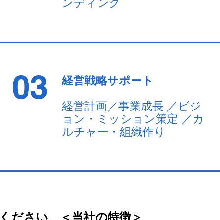
ンディング
03
経営戦略サポート
経営計画／事業成長 ／ビジ
ョン・ミッション策定 ／カ
ルチャー・組織作り
せください ＜
当社の特徴＞