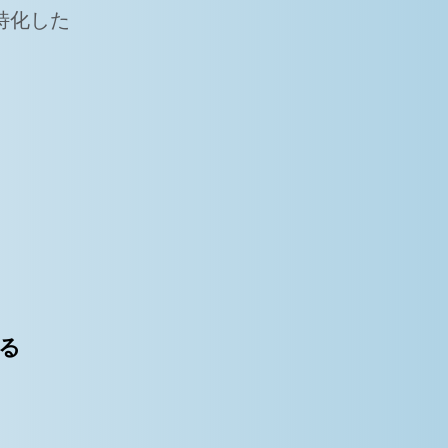
特化した
。
る