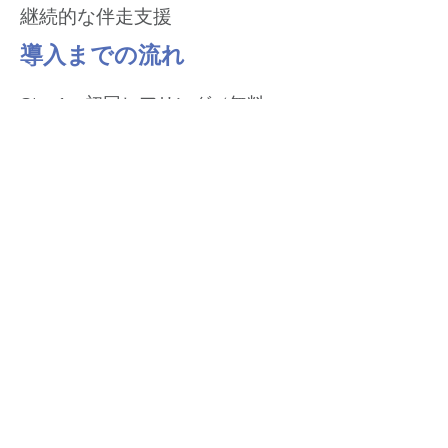
継続的な伴走支援
導入までの流れ
Step1：初回ヒアリング
（無料・
30分）
Step2：ご提案
Step3：契約 /
解決支援を開始
実績・資格
東京都中小企業振興公社 アドバイ
ザー
中小企業基盤整備機構 アドバイザ
ー
各都道府県産業支援機関 アドバイ
ザー
AllAbout マーケティングガイド
事業承継アドバイザー資格
IT系国家資格等資格