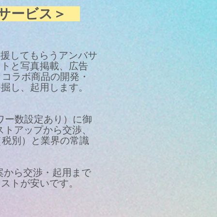
のサービス＞
支援してもらうアンバサ
ントと写真掲載、広告
、コラボ商品の開発・
発掘し、起用します。
ワー数設定あり）に御
ストアップから交渉、
（税別）と業界の常識
案から交渉・起用まで
コストが安いです。