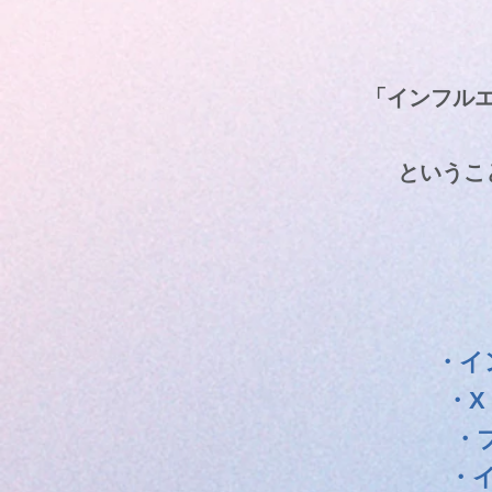
「インフル
というこ
・イ
・X
・
・