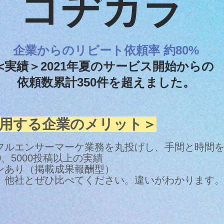
コヂカラ
企業からのリピート依頼率 約80%
<実績＞
2021年夏のサービス開始から
の
依頼数累計350件を超えました。
用する企業のメリット＞
フルエンサーマーケ業務を丸投げし、手間と時間
0、5000投稿以上の実績
ンあり（掲載成果報酬型）
。他社とぜひ比べてください。違いがわかります