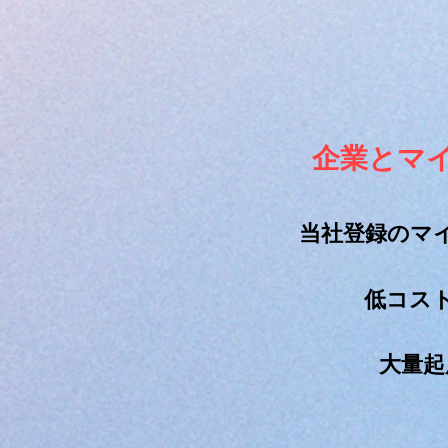
企業とマ
当社登録のマ
​低コ
大量起