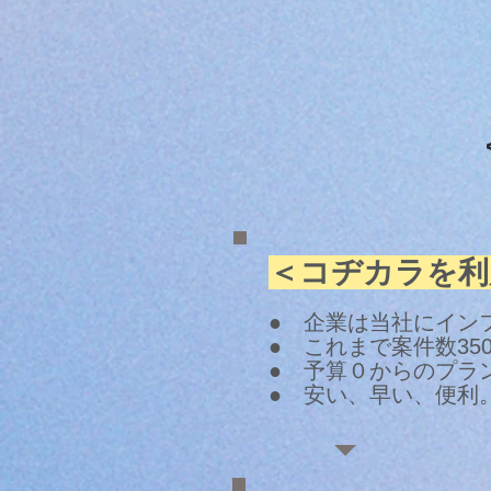
＜コヂカラを利
● 企業は当社にイン
● これまで案件数35
● 予算０からのプラ
● 安い、早い、便利