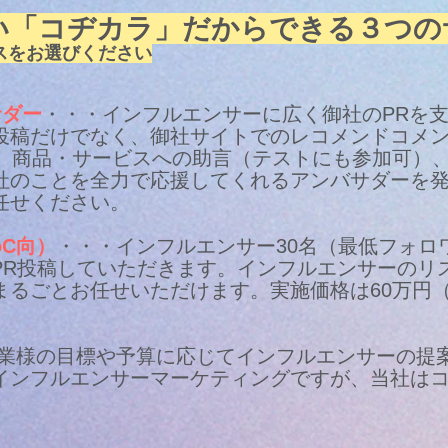
い「コヂカラ」だからできる３つ
スをお選びください
サダー
・・・インフルエンサーに広く御社のPRを
S投稿だけでなく、御社サイトでのレコメンドコメ
演、商品・サービスへの助言（テストにも参加可）
社のことを全力で応援してくれるアンバサダーを
任せください。
oC向）
・・・インフルエンサー30名（最低フォロ
PR投稿していただきます。インフルエンサーのリ
まるごとお任せいただけます。実施価格は60万円
業様の目標や予算に応じてインフルエンサーの提
インフルエンサーマーケティングですが、当社は