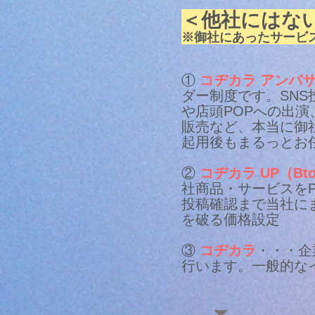
＜他社にはな
※御社にあったサービ
①
コヂカラ アンバ
ダー制度です。SN
や店頭POPへの出
販売など、本当に御
起用後もまるっとお
②
コヂカラ UP（Bt
社商品・サービスを
投稿確認まで当社に
を破る価格設定
③
コヂカラ
・・・企
行います。一般的な