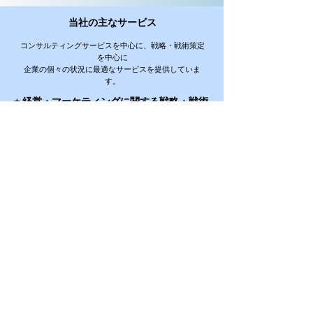
当社の主なサービス
コンサルティングサービスを中心に、戦略・戦術策定
を中心に
企業の個々の状況に最適なサービスを提供していま
す。
⭐︎ 経営・マーケティングに関する戦略・戦術
相談
​中小企業特化 マーケティング・経営コンサル
​中小企業特化 顧問サービス（スポットコンサル・軽めのコンサル）
​中小企業特化 AI活用コンサルティング（導入・運用支援） WAI-X
<<<< 成果、経験、実績で比べてください
>>>>
ご契約企業の顧客満足度91％ ご契約後の
業績向上率90％
(2008年1月〜2026年4月 N=393社）
民間企業だけでなく、全国各地の行政機関からも
中小
企業向けのコンサルティング業務を多数受託。
すべての​中小企業の悩み・課題を解決します。
当社は1社1社の企業様と真摯に向き合い、成果に徹底
的にこだわっています。