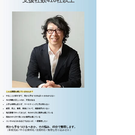
​支援社数410社以上
こんな課題を感じていませんか？
やることが多すぎて、何から手をつければいいかわからない
今の判断が正しいのか、不安がある
人手も時間も足りず、マーケティングに手が回らない
経営、売上、集客、発信について、相談相手がいない​​​​​
地元密着でやってきたが、今のやり方に限界を感じている
現在のやり方で良いのか疑問を感じている
​​コンサルを入れるほどではないが、一度整理したい
何から手をつけるべきか。その悩み、45分で整理します。
​（単発完結 / 中小企業特化 / 全国対応 / 無理な売り込みゼロ ）