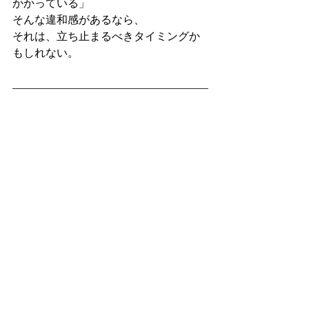
かかっている」
そんな違和感があるなら、
それは、立ち止まるべきタイミングか
もしれない。
新井 庸支
株式会社ホワイトナイト
中小企業の判断と前進を支えるアドバ
イザー