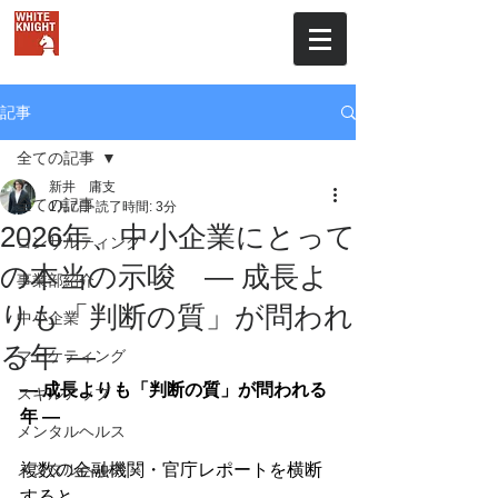
株式会社ホワイトナイト
記事
全ての記事
新井 庸支
全ての記事
1月7日
読了時間: 3分
2026年、中小企業にとって
コンサルティング
の本当の示唆 ― 成長よ
事業部紹介
りも「判断の質」が問われ
中小企業
る年 ―
マーケティング
― 成長よりも「判断の質」が問われる
スキルアップ
年 ―
メンタルヘルス
メンタルヘルス
複数の金融機関・官庁レポートを横断
すると、