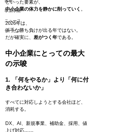
書籍
といった要素が、
中小企業の体力を静かに削っていく
。
事業承継
ニュース
2026年は、
派手な勝ち負けが出る年ではない。
サービス
だが確実に、
差がつく年
である。
中小企業にとっての最大
の示唆
1. 「何をやるか」より「何に付
き合わないか」
すべてに対応しようとする会社ほど、
消耗する。
DX、AI、新規事業、補助金、採用、値
上げ対応……