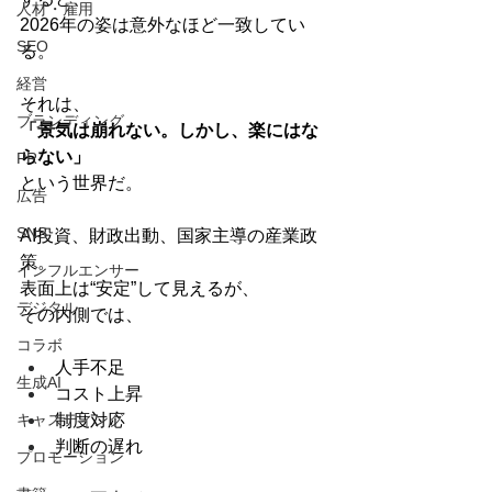
人材・雇用
2026年の姿は意外なほど一致してい
SEO
る。
経営
それは、
ブランディング
「景気は崩れない。しかし、楽にはな
らない」
PR
という世界だ。
広告
SNS
AI投資、財政出動、国家主導の産業政
策。
インフルエンサー
表面上は“安定”して見えるが、
デジタル
その内側では、
コラボ
人手不足
生成AI
コスト上昇
キャスティング
制度対応
判断の遅れ
プロモーション