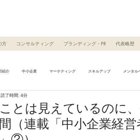
ト
の方
コンサルティング
ブランディング・PR
代表略歴
部紹介
中小企業
マーケティング
スキルアップ
メンタル
読了時間: 4分
ブランディング
PR
広告
SNS
インフルエンサー
ことは見えているのに、
間（連載「中小企業経営
モーション
書籍
事業承継
ニュース
サービス
」②）