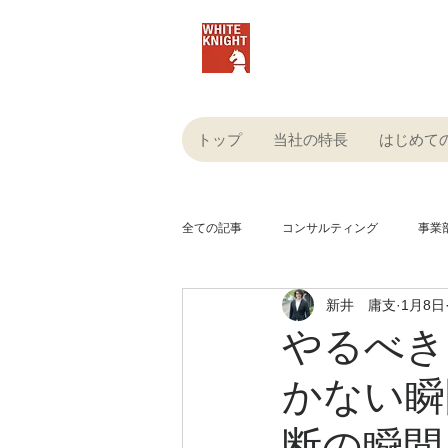
株式会社ホワイトナイ
トップ
当社の特長
はじめて
全ての記事
コンサルティング
事業
新井 庸支
1月8日
人材・雇用
SEO
経営
やるべき
かない瞬
生成AI
キャスティング
プロ
断の瞬間