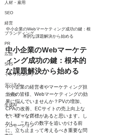
人材・雇用
SEO
経営
中小企業のWebマーケティング成功の鍵：根
ブランディング
本的な課題解決から始める
PR
中小企業のWebマーケテ
広告
ィング成功の鍵：根本的
SNS
な課題解決から始める
インフルエンサー
デジタル
中小企業の経営者やマーケティング担
当者の皆様、Webマーケティングの効
コラボ
果に悩んでいませんか？PVの増加、
生成AI
CPAの改善、ECサイトの売上向上な
キャスティング
ど、様々な目標があると思います。し
かし、これらの数字を追いかける前
プロモーション
に、立ち止まって考えるべき重要な問