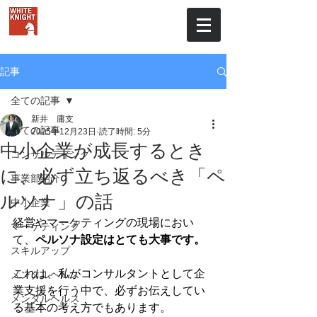
株式会社ホワイトナイト
記事
全ての記事
新井 庸支
全ての記事
2025年12月23日
読了時間: 5分
中小企業が成長するとき
コンサルティング
に、必ず立ち返るべき「ペ
事業部紹介
ルソナ」の話
中小企業
経営やマーケティングの現場におい
マーケティング
て、
ペルソナ設定はとても大事です。
スキルアップ
これは、私がコンサルタントとして企
メンタルヘルス
業支援を行う中で、必ずお伝えしてい
メンタルヘルス
る基本の考え方でもあります。