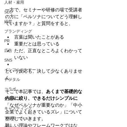
人材・雇用
一方で、セミナーや研修の場で受講者
SEO
の方に「ペルソナについてどう理解し
経営
ていますか？」と質問をすると、
ブランディング
言葉は聞いたことがある
PR
重要だとは思っている
広告
ただ、正直なところよくわかって
いない
SNS
インフルエンサー
という反応も、決して少なくありませ
ん。
デジタル
コラボ
そこで本記事では、
あくまで基礎的な
内容に絞り、できるだけシンプルに
生成AI
「なぜペルソナが重要なのか」「中小
キャスティング
企業でよく起きているズレ」について
プロモーション
整理していきます。
難しい理論やフレームワークではな