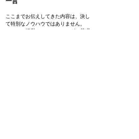
一言
ここまでお伝えしてきた内容は、決し
て特別なノウハウではありません。
むしろ、
経営やマーケティングの基礎
です。
ただ、全国各地で中小企業の支援に携
わる中で感じるのは、この「基礎」
が、日々の忙しさの中でいつの間にか
曖昧になってしまっているケースが少
なくないということです。
商品やサービスが悪いわけではない。
現場も真面目に取り組んでいる。それ
でも伸び悩むとき、多くの場合は、
誰に向けた商品なのか
誰に一番届けたいのか