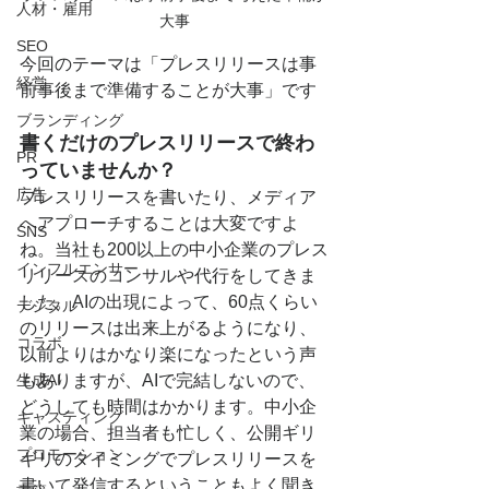
人材・雇用
大事
SEO
今回のテーマは「プレスリリースは事
経営
前事後まで準備することが大事」です
ブランディング
書くだけのプレスリリースで終わ
PR
っていませんか？
広告
プレスリリースを書いたり、メディア
へアプローチすることは大変ですよ
SNS
ね。当社も200以上の中小企業のプレス
インフルエンサー
リリースのコンサルや代行をしてきま
した。AIの出現によって、60点くらい
デジタル
のリリースは出来上がるようになり、
コラボ
以前よりはかなり楽になったという声
生成AI
もありますが、AIで完結しないので、
どうしても時間はかかります。中小企
キャスティング
業の場合、担当者も忙しく、公開ギリ
プロモーション
ギリのタイミングでプレスリリースを
書いて発信するということもよく聞き