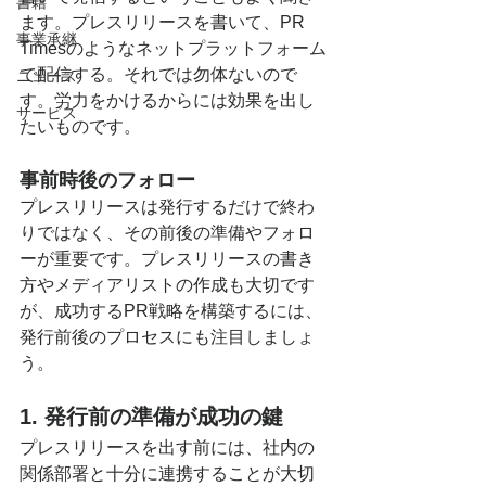
書籍
ます。プレスリリースを書いて、PR 
事業承継
Timesのようなネットプラットフォーム
で配信する。それでは勿体ないので
ニュース
す。労力をかけるからには効果を出し
サービス
たいものです。
事前時後のフォロー
プレスリリースは発行するだけで終わ
りではなく、その前後の準備やフォロ
ーが重要です。プレスリリースの書き
方やメディアリストの作成も大切です
が、成功するPR戦略を構築するには、
発行前後のプロセスにも注目しましょ
う。
1. 発行前の準備が成功の鍵
プレスリリースを出す前には、社内の
関係部署と十分に連携することが大切