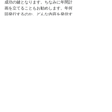
成功の鍵となります。ちなみに年間計
画を立てることもお勧めします。年何
回発行するのか、どんな内容を発信す
るのか、発信する判断基準は何かなど
決めておくと属人的な仕事にならず、
チームで動きやすくなります。
最後に
当社では、プレスリリースの作成方法
やPR戦略についての
ブログ講座
や
PR
を含めた総合的なマーケティングコン
サルティング
を提供しています。ぜひ
お気軽にお問い合わせください。まず
は御社のお話を聞かせていただき、対
策を立てましょう。結果は出しますの
でご安心ください。
テーマ「プレスリリースは事前