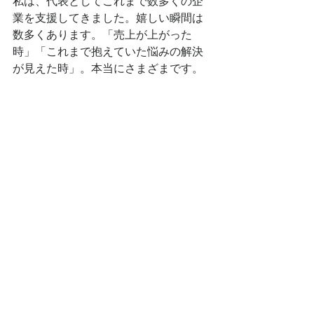
私は、代表としてこれまで数多くの企
業を支援してきました。嬉しい瞬間は
数多くあります。「売上が上がった
時」「これまで抱えていた悩みの解決
が見えた時」。本当にさまざまです。
中でも一番嬉しい瞬間は「社長や社員
の表情が変わるとき」です。課題が整
理され、方向性が見え、チームが動き
出す。その瞬間に立ち会えることが、
この仕事の最大のやりがいです。
中小企業の経営者の方々は、毎日多く
の決断をしながら孤独と戦っていま
す。だからこそ、私たちは
伴走者”とし
て、ともに未来を描く存在でありたい
のです。
中小企業専門コンサルティングなら、
ぜひ一度ご相談ください。