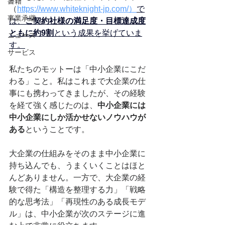
書籍
（
https://www.whiteknight-jp.com/）
で
事業承継
は、
ご契約社様の満足度・目標達成度
ともに約9割
という成果を挙げていま
ニュース
す。
サービス
私たちのモットーは「中小企業にこだ
わる」こと。私はこれまで大企業の仕
事にも携わってきましたが、その経験
を経て強く感じたのは、
中小企業には
中小企業にしか活かせないノウハウが
ある
ということです。
大企業の仕組みをそのまま中小企業に
持ち込んでも、うまくいくことはほと
んどありません。一方で、大企業の経
験で得た「構造を整理する力」「戦略
的な思考法」「再現性のある成長モデ
ル」は、中小企業が次のステージに進