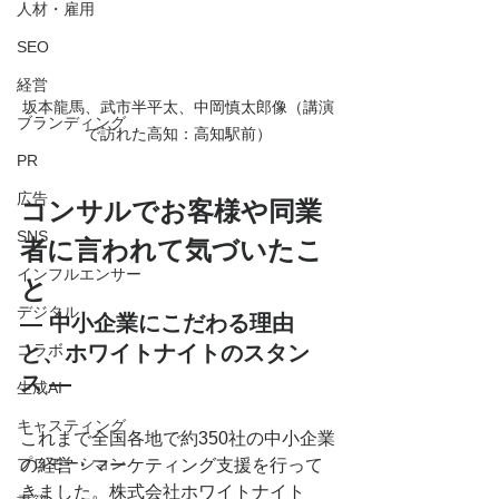
人材・雇用
SEO
経営
坂本龍馬、武市半平太、中岡慎太郎像（講演
ブランディング
で訪れた高知：高知駅前）
PR
広告
コンサルでお客様や同業
SNS
者に言われて気づいたこ
インフルエンサー
と
デジタル
― 中小企業にこだわる理由
コラボ
と、ホワイトナイトのスタン
ス ―
生成AI
キャスティング
これまで全国各地で約350社の中小企業
プロモーション
の経営・マーケティング支援を行って
きました。株式会社ホワイトナイト