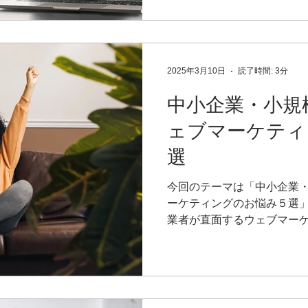
は魔法ではなく「どんな投
わるツール。良い投げかけを
名分の働き方を再現する強
本記事では中小企業向けのA
2025年3月10日
読了時間: 3分
務で使える投げかけ術を詳
中小企業・小規
ェブマーケティ
選
今回のテーマは「中小企業
ーケティングのお悩み５選
業者が直面するウェブマーケ
紹介します。