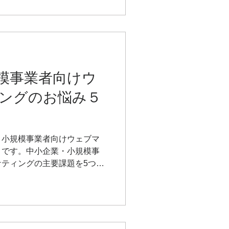
げかけをするか」で結果が変
身につければ、AIは社員数
力なパートナーになります。
I活用ノウハウをまとめ、実
しく紹介します。
模事業者向けウ
ングのお悩み５
・小規模事業者向けウェブマ
」です。中小企業・小規模事
ティングの主要課題を5つご