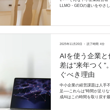
LLMO・GEOの違いをや
示されるためのSEOに対し
に使うためのLLMOやGE
索」から「AIに聞く」へと
発信で何を意識すべきかを
務視点で解説します。
2025年11月20日
読了時間: 4分
AIを使う企業
差は”来年つく
ぐべき理由
中小企業の経営課題は人手
足──これらは“時間が足り
成AIはこの時間を取り戻す
案書、日報、議事録、SNS
を3倍速で進め、生産性は劇