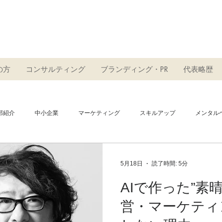
ト
の方
コンサルティング
ブランディング・PR
代表略歴
部紹介
中小企業
マーケティング
スキルアップ
メンタル
ブランディング
PR
広告
SNS
インフルエンサー
5月18日
読了時間: 5分
AIで作った”素
モーション
書籍
事業承継
ニュース
サービス
営・マーケティ