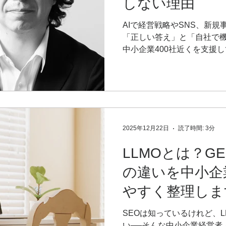
しない理由
AIで経営戦略やSNS、新
「正しい答え」と「自社で
中小企業400社近くを支援
コンサルタントが、AI時代
断”について解説します。
2025年12月22日
読了時間: 3分
LLMOとは？G
の違いを中小企
やすく整理しま
SEOは知っているけれど、L
い──そんな中小企業経営者