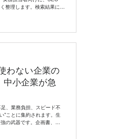
さしく整理します。検索結果に表
、生成AIが情報を参照・回答
Oとは何か。情報の探し方が「検
変わる中で、これからの情報
、専門用語を使いすぎず、実
と使わない企業の
”。中小企業が急
不足、業務負担、スピード不
ない”ことに集約されます。生
最強の武器です。企画書、提
、採用原稿など、日々の業務
的に向上します。しかし、AI